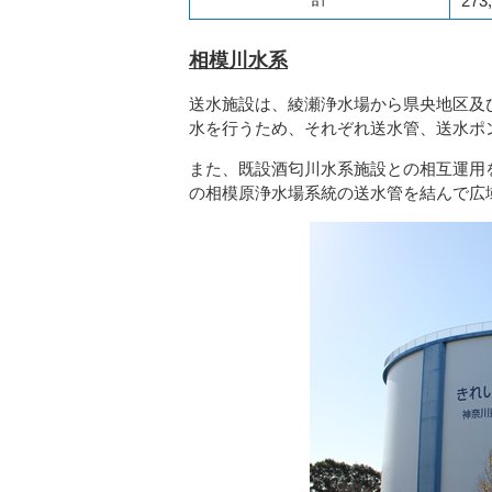
273
相模川水系
送水施設は、綾瀬浄水場から県央地区及
水を行うため、それぞれ送水管、送水ポ
また、既設酒匂川水系施設との相互運用
の相模原浄水場系統の送水管を結んで広