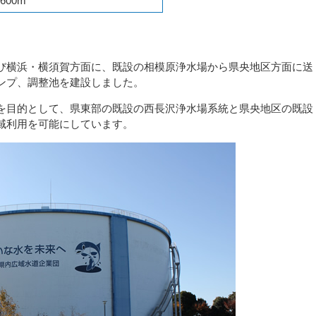
,600m
び横浜・横須賀方面に、既設の相模原浄水場から県央地区方面に送
ンプ、調整池を建設しました。
を目的として、県東部の既設の西長沢浄水場系統と県央地区の既設
域利用を可能にしています。