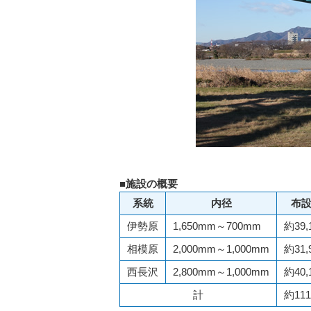
■施設の概要
系統
内径
布
伊勢原
1,650mm～700mm
約39,
相模原
2,000mm～1,000mm
約31,
西長沢
2,800mm～1,000mm
約40,
計
約111