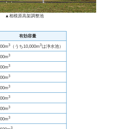
▲相模原高架調整池
有効容量
3
3
000m
（うち10,000m
は浄水池）
3
000m
3
000m
3
000m
3
000m
3
000m
3
000m
3
600m
3