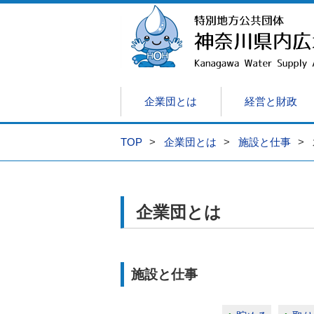
企業団とは
経営と財政
TOP
企業団とは
施設と仕事
企業団の役割
経営
水質情報
工事発注見通し
共同研究について
議会情報
情報公開制度について
料金制度
貯水状況（外部
監査情報
企業団のあ
入札・契
映像・
公
経
放射性物質の測定結果について
契約関係規程・共通仕様書等
プレスリリース
沈でん池設備整備事業(DBM)
企業団とは
施設と仕事