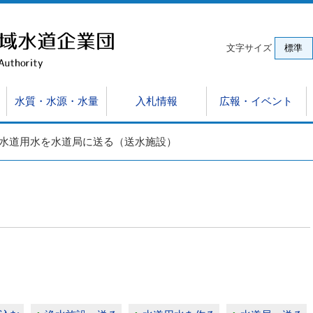
文字サイズ
標準
水質・水源・水量
入札情報
広報・イベント
水道用水を水道局に送る（送水施設）
サイト）
ゆみ
約結果
動画
表・報告
営分析
組織と仕事・アクセス
イベント参加報告
入札・契約制度
予算及び決算
酒匂川水系水源監視モニター制度
環境
競争入札資格認定申請等
視察・研修
施設と仕事
供給水
浄水場
例
契約関係様式集
有機フッ素化合物測定結果
土木工事設計単価表等
排水処
小雀ポンプ場電気機械設備等設備事業（DBM）
電子契