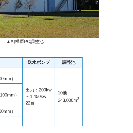
▲相模原PC調整池
送水ポンプ
調整池
600mm）
出力：200kw
10池
,100mm）
～1,450kw
3
243,000m
22台
800mm）