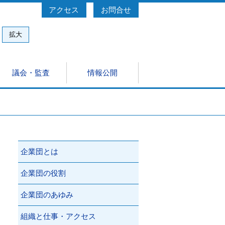
アクセス
お問合せ
拡大
議会・監査
情報公開
量
の見学について
規集
理施設整備事業（DBO)
約・電子保証について
企業団とは
企業団の役割
企業団のあゆみ
組織と仕事・アクセス