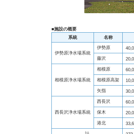
■施設の概要
系統
名称
伊勢原
40,
伊勢原浄水場系統
藤沢
20,
相模原
60,
相模原浄水場系統
相模原高架
10,
矢指
30,
西長沢
60,
西長沢浄水場系統
保木
20,
港北
33,
計