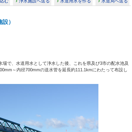
込む
浄水施設へ送る
水道用水を作る
水道局へ送る
施設）
水場で、水道用水として浄水した後、これを県及び3市の配水池及
0mm～内径700mmの送水管を延長約111.1kmにわたって布設し