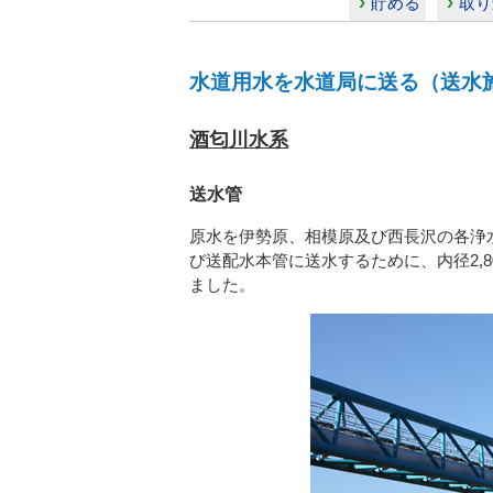
貯める
取り
水道用水を水道局に送る（送水
酒匂川水系
送水管
原水を伊勢原、相模原及び西長沢の各浄
び送配水本管に送水するために、内径2,80
ました。