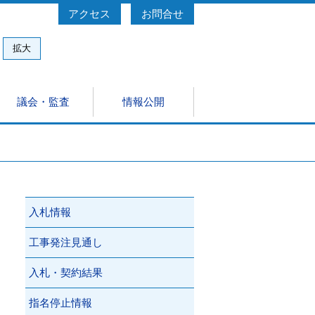
アクセス
お問合せ
拡大
議会・監査
情報公開
量
の見学について
規集
理施設整備事業（DBO)
約・電子保証について
入札情報
工事発注見通し
入札・契約結果
指名停止情報