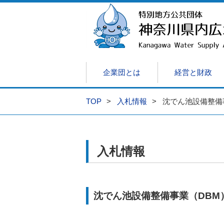
企業団とは
経営と財政
TOP
入札情報
沈でん池設備整備
企業団の役割
経営
水質情報
工事発注見通し
共同研究について
議会情報
情報公開制度について
料金制度
貯水状況（外部
監査情報
企業団のあ
入札・契
映像・
公
経
放射性物質の測定結果について
契約関係規程・共通仕様書等
プレスリリース
沈でん池設備整備事業(DBM)
入札情報
沈でん池設備整備事業（DBM