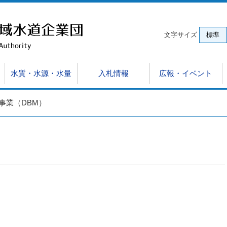
文字サイズ
標準
水質・水源・水量
入札情報
広報・イベント
事業（DBM）
サイト）
ゆみ
約結果
動画
表・報告
営分析
組織と仕事・アクセス
イベント参加報告
入札・契約制度
予算及び決算
酒匂川水系水源監視モニター制度
環境
競争入札資格認定申請等
視察・研修
施設と仕事
供給水
浄水場
例
契約関係様式集
有機フッ素化合物測定結果
土木工事設計単価表等
排水処
小雀ポンプ場電気機械設備等設備事業（DBM）
電子契
）